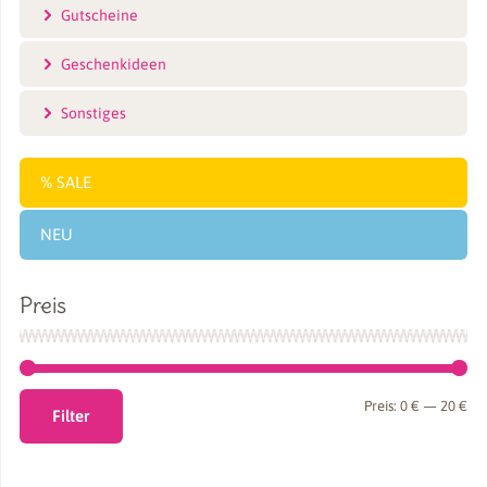
Gutscheine
Geschenkideen
Sonstiges
SALE
NEU
Preis
Min
Ma
Preis:
0 €
—
20 €
Filter
Pre
Pre