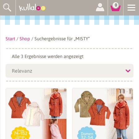
Suchen
0
nach:
Start
/
Shop
/ Suchergebnisse für „MISTY“
Nach
Alle 3 Ergebnisse werden angezeigt
Aktualität
sortiert