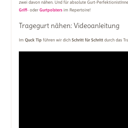
zwei davon nähen. Und für absolute Gurt-PerfektionistIn
Griff-
oder
Gurtpolsters
im Repertoire!
Tragegurt nähen: Videoanleitung
Im
Quck Tip
führen wir dich
Schritt für Schritt
durch das Tr