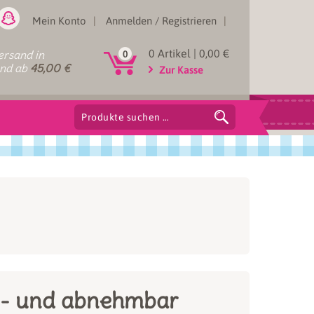
Mein Konto
Anmelden / Registrieren
0 Artikel |
0,00
€
rsand in
0
and ab
45,00
€
Zur Kasse
Suchen
nach:
ll- und abnehmbar