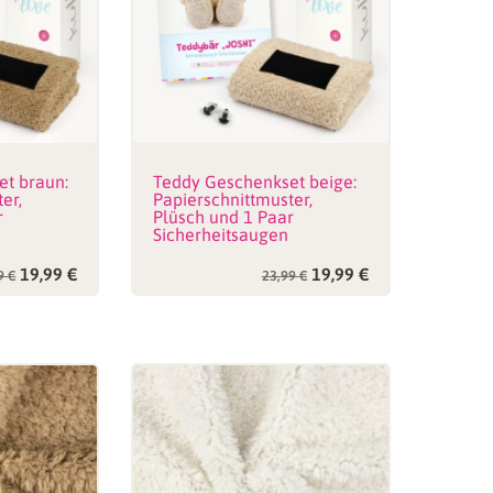
t braun:
Teddy Geschenkset beige:
er,
Papierschnittmuster,
r
Plüsch und 1 Paar
Sicherheitsaugen
Ursprünglicher
Aktueller
Ursprünglicher
Aktueller
19,99
€
19,99
€
99
€
23,99
€
Preis
Preis
Preis
Preis
war:
ist:
war:
ist:
23,99 €
19,99 €.
23,99 €
19,99 €.