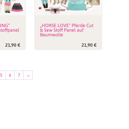
ZING“
„HORSE LOVE“ Pferde Cut
toffpanel
& Sew Stoff Panel auf
Baumwolle
21,90
€
21,90
€
5
6
7
→