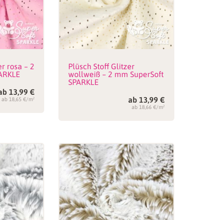
er rosa – 2
Plüsch Stoff Glitzer
ARKLE
wollweiß – 2 mm SuperSoft
SPARKLE
ab
13,99
€
ab
13,99
€
ab 18,65 €/m²
ab 18,66 €/m²