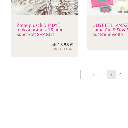
Zottelplüsch DIP DYE
„JUST BE LLAMA
mokka braun – 15 mm
Lama Cut & Sew S
SuperSoft SHAGGY
auf Baumwolle
ab
15,98
€
ab 21,31 €/m²
←
1
2
3
4