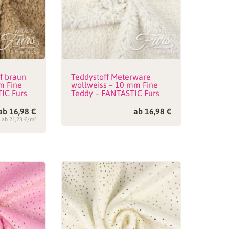
f braun
Teddystoff Meterware
m Fine
wollweiss – 10 mm Fine
IC Furs
Teddy – FANTASTIC Furs
ab
16,98
€
ab
16,98
€
ab 21,23 €/m²