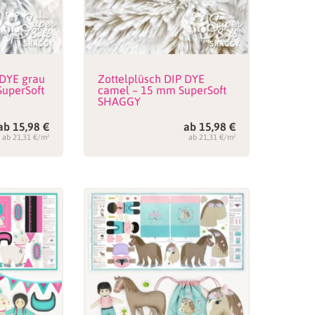
 DYE grau
Zottelplüsch DIP DYE
SuperSoft
camel – 15 mm SuperSoft
SHAGGY
ab
15,98
€
ab
15,98
€
ab 21,31 €/m²
ab 21,31 €/m²