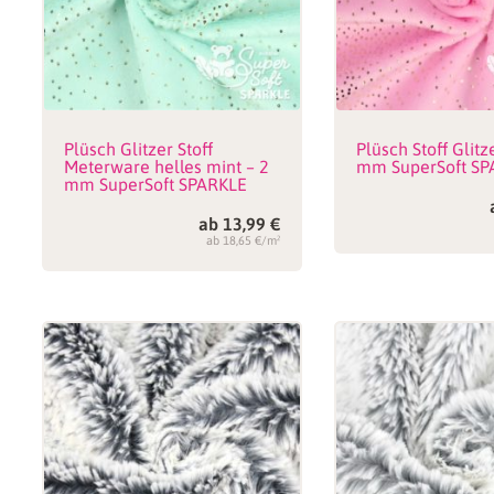
Plüsch Glitzer Stoff
Plüsch Stoff Glitz
Meterware helles mint – 2
mm SuperSoft SP
mm SuperSoft SPARKLE
ab
13,99
€
ab 18,65 €/m²