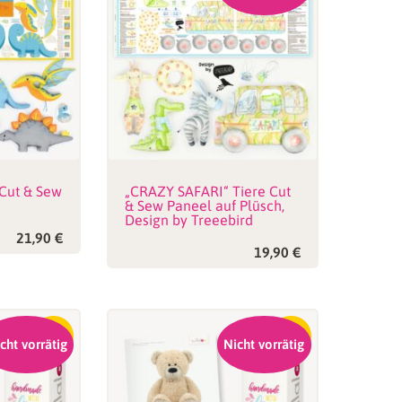
Cut & Sew
„CRAZY SAFARI“ Tiere Cut
& Sew Paneel auf Plüsch,
Design by Treeebird
21,90
€
19,90
€
-17%
-17%
cht vorrätig
Nicht vorrätig