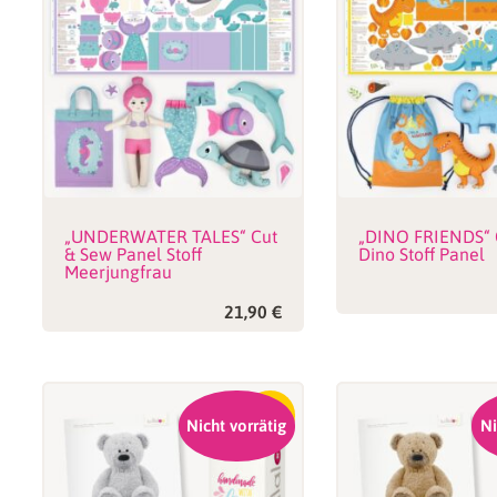
„UNDERWATER TALES“ Cut
„DINO FRIENDS“ 
& Sew Panel Stoff
Dino Stoff Panel
Meerjungfrau
21,90
€
-17%
Nicht vorrätig
Ni