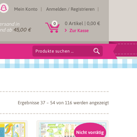
Mein Konto
Anmelden / Registrieren
0 Artikel |
0,00
€
rsand in
0
and ab
45,00
€
Zur Kasse
Suchen
nach:
Nach
Ergebnisse 37 – 54 von 116 werden angezeigt
Aktualität
sortiert
Nicht vorrätig