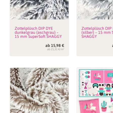
Zottelplüsch DIP DYE
Zottelplüsch DIP
dunkelgrau (aschgrau) –
(silber) – 15 mm 
15 mm SuperSoft SHAGGY
SHAGGY
ab
15,98
€
ab 21,31 €/m²