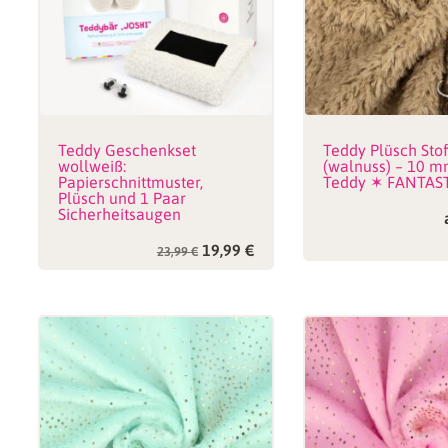
Teddy Geschenkset
Teddy Plüsch Stof
wollweiß:
(walnuss) – 10 m
Papierschnittmuster,
Teddy ✶ FANTAST
Plüsch und 1 Paar
Sicherheitsaugen
Ursprünglicher
Aktueller
19,99
€
23,99
€
Preis
Preis
war:
ist:
23,99 €
19,99 €.