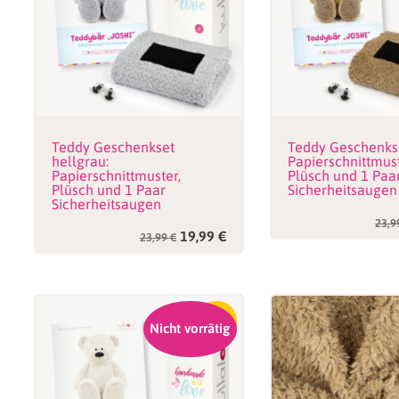
Teddy Geschenkset
Teddy Geschenkse
hellgrau:
Papierschnittmust
Papierschnittmuster,
Plüsch und 1 Paa
Plüsch und 1 Paar
Sicherheitsaugen
Sicherheitsaugen
23,
Ursprünglicher
Aktueller
19,99
€
23,99
€
Preis
Preis
war:
ist:
23,99 €
19,99 €.
-17%
Nicht vorrätig