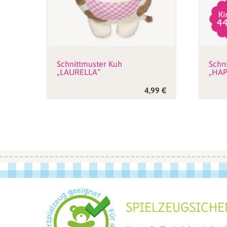
Schnittmuster Kuh
Schn
„LAURELLA“
„HAP
4,99
€
SPIELZEUGSICHE