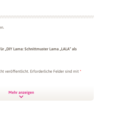
duktfoto abgebildete Lama haben wir
endet:
en.
für „DIY Lama: Schnittmuster Lama „LALA“ als
h Stoff
Plüschstoff
/ latte –
wollweiß – 1,5
ht veröffentlicht.
Erforderliche Felder sind mit
*
m
mm SuperSoft
Soft
SHORTY
LY
ab
11,98
€
ab
Mehr anzeigen
11,98
€