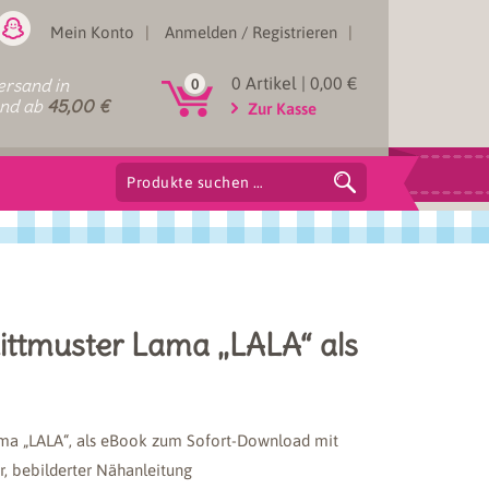
Mein Konto
Anmelden / Registrieren
0 Artikel |
0,00
€
rsand in
0
and ab
45,00
€
Zur Kasse
Suchen
nach:
ittmuster Lama „LALA“ als
ama „LALA“, als eBook zum Sofort-Download mit
r, bebilderter Nähanleitung