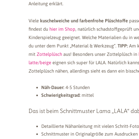
Anleitung erklärt.
Viele
kuschelweiche und farbenfrohe Plüschtoffe
pass
findest du
hier im Shop
, natürlich schadstoffgeprüft u
Kinderspielzeug geeignet. Welche Materialien du in we
du unter dem Punkt „Material & Werkzeug“.
TIPP:
Am kn
mit
Zottelplüsch
aus! Besonders unser Zottelplüsch in
latte/beige
eignen sich super für LALA. Natürlich kan
Zottelplüsch nähen, allerdings sieht es dann ein bissc
Näh-Dauer:
4-5 Stunden
Schwierigkeitsgrad:
mittel
Das ist beim Schnittmuster Lama „LALA“ dab
Detaillierte Nähanleitung mit vielen Schritt-Fot
Schnittmuster in Originalgröße zum Ausdrucken