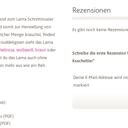
Rezensionen
Für das auf dem Pro
folgende Stoffe verw
end zum Lama Schnittmuster
nd somit zur Herstellung von
Es gibt noch keine Rezension
lcher Menge brauchst, findest
uddeligsten sieht das Lama
hellrosa
,
wollweiß
,
braun
oder
Schreibe die erste Rezension 
nst du das Lama auch ohne
Kuscheltier“
hen mehr aus wie ein Reh.
Zotteliger
Plüsc
Langhaarplüsch
beige 
Deine E-Mail-Adresse wird nic
hellrosa – 20
5 m
mm SuperSoft
Super
markiert
SHAGGY
SNUG
Deine Bewertung
*
ab
ei:
12,98
€
Deine Rezension
*
os (PDF)
 (PDF)