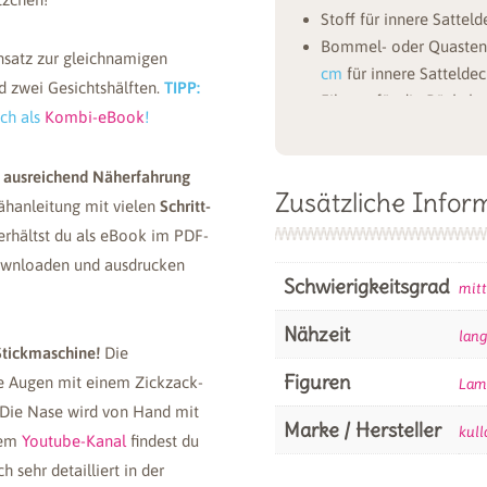
Stoff für innere Satteld
Bommel- oder Quasten
nsatz zur gleichnamigen
cm
für innere Sattelde
nd zwei Gesichtshälften.
TIPP:
Filzrest für die Bäckch
uch als
Kombi-eBook
!
ggf. Bügeleinlage H 25
Sticktwist (Handstickga
,
ausreichend
Näherfahrung
Vliesofix
,
ca. 20x30 cm
Zusätzliche Infor
ähanleitung mit vielen
Schritt-
Füllwatte
,
ca. 400 g
rhältst du als eBook im PDF-
ownloaden und ausdrucken
Am Besten eignen sich baus
Schwierigkeitsgrad
mitt
unser Mikrofaserzottelpl
erhält das Kuscheltier ei
Nähzeit
lang
tickmaschine!
Die
aus einem kurzflorigen S
Figuren
die Augen mit einem Zickzack-
Lam
einfach besonders wuscheli
 Die Nase wird von Hand mit
Elastizität des Mikrofase
Marke / Hersteller
kull
rem
Youtube-Kanal
findest du
stecken und das Lama am 
h sehr detailliert in der
Teddyplüsch benutzen oder