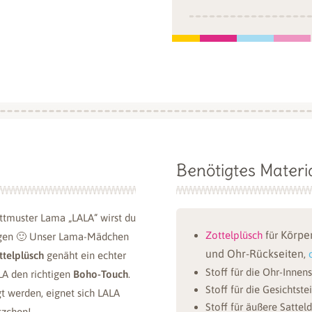
Benötigtes Mater
ttmuster Lama „LALA“ wirst du
Körper
Zottelplüsch
für
gen 🙂 Unser Lama-Mädchen
und Ohr-Rückseiten
,
ttelplüsch
genäht ein echter
Stoff für die Ohr-Innen
A den richtigen
Boho-Touch
.
Stoff für die Gesichtste
t werden, eignet sich LALA
Stoff für äußere Sattel
tzchen!