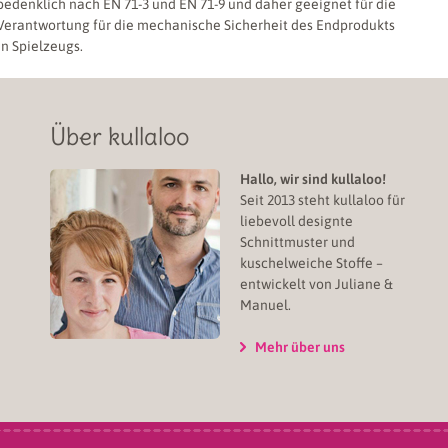
bedenklich nach EN 71-3 und EN 71-9 und daher geeignet für die
 Verantwortung für die mechanische Sicherheit des Endprodukts
en Spielzeugs.
Über kullaloo
Hallo, wir sind kullaloo!
Seit 2013 steht kullaloo für
liebevoll designte
Schnittmuster und
kuschelweiche Stoffe –
entwickelt von Juliane &
Manuel.
Mehr über uns