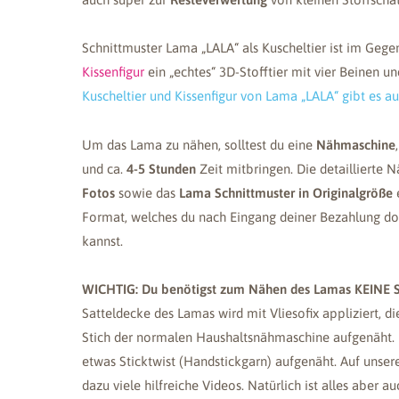
Schnittmuster Lama „LALA“ als Kuscheltier ist im Gege
Kissenfigur
ein „echtes“ 3D-Stofftier mit vier Beinen u
Kuscheltier und Kissenfigur von Lama „LALA“ gibt es a
Um das Lama zu nähen, solltest du eine
Nähmaschine
und ca.
4-5 Stunden
Zeit mitbringen. Die detaillierte N
Fotos
sowie das
Lama Schnittmuster in Originalgröße
e
Format, welches du nach Eingang deiner Bezahlung d
kannst.
WICHTIG: Du benötigst zum Nähen des Lamas KEINE S
Satteldecke des Lamas wird mit Vliesofix appliziert, 
Stich der normalen Haushaltsnähmaschine aufgenäht.
etwas Sticktwist (Handstickgarn) aufgenäht. Auf unse
dazu viele hilfreiche Videos. Natürlich ist alles aber auc