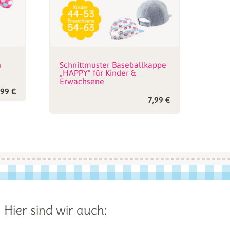
n
Schnittmuster Baseballkappe
„HAPPY“ für Kinder &
Erwachsene
,99
€
7,99
€
Hier sind wir auch: