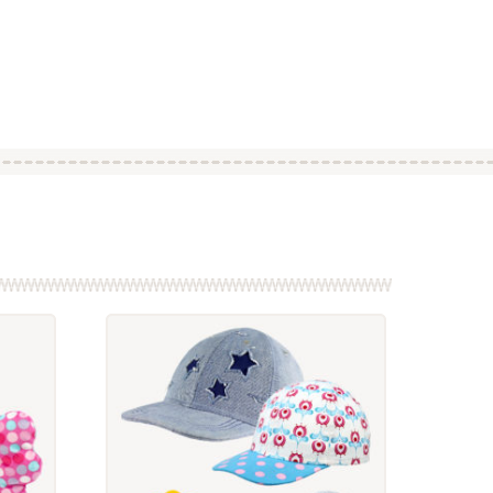
mittel:
eber oder Stylefix
iderkreide
bsite in diesem Browser für meinen nächsten