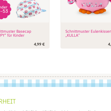
ittmuster Basecap
Schnittmuster Eulenkisse
PY“ für Kinder
„KULLA“
4,99
€
4
RHEIT