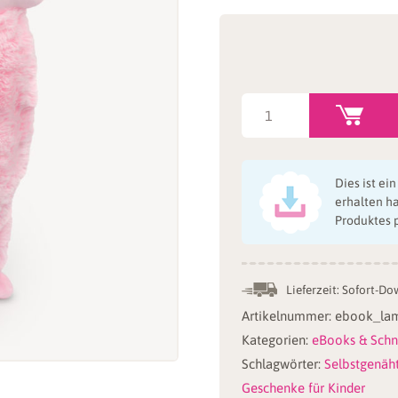
DIY
Lama:
Schnittmuster
Lama
Dies ist ei
"LALA"
erhalten h
Produktes 
als
Kuscheltier
Menge
Lieferzeit:
Sofort-Do
Artikelnummer:
ebook_lam
Kategorien:
eBooks & Schn
Schlagwörter:
Selbstgenäh
Geschenke für Kinder