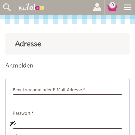
Suchen
0
nach:
Adresse
Anmelden
Erforderlich
Benutzername oder E-Mail-Adresse
*
Erforderlich
Passwort
*