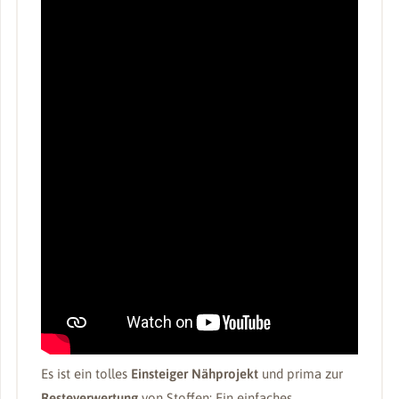
Es ist ein tolles
Einsteiger Nähprojekt
und prima zur
Resteverwertung
von Stoffen: Ein einfaches