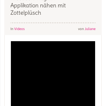
Applikation nähen mit
Zottelplüsch
In
Videos
von
Juliane