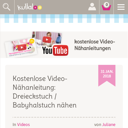
Suchen
0
nach:
kostenlose Video-
Nähanleitungen
31 JAN.
2018
Kostenlose Video-
Nähanleitung:
Dreieckstuch /
Babyhalstuch nähen
In
Videos
von
Juliane