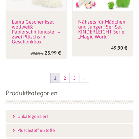
Lama Geschenkset
Nähsets für Mädchen
wollweiß:
und Jungen: 5er-Set
Papierschnittmuster +
KINDERLEICHT Serie
zwei Plüschs in
„Magic World“
Geschenkbox
49,90
€
Ursprünglicher
Aktueller
25,99
€
30,50
€
Preis
Preis
war:
ist:
30,50 €
25,99 €.
1
2
3
→
Produktkategorien
Unkategorisiert
Plüschstoff & Stoffe