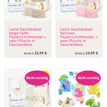
Lama Geschenkset
Lama Geschenkset
beige/latte:
hellrosa:
Papierschnittmuster +
Papierschnittmuster +
zwei Plüschs in
zwei Plüschs in
Geschenkbox
Geschenkbox
Ursprünglicher
Aktueller
Ursprünglic
Aktue
25,99
€
24,99
€
30,50
€
29,45
€
Preis
Preis
Preis
Preis
war:
ist:
war:
ist:
30,50 €
25,99 €.
29,45 €
24,99
-15%
Nicht vorrätig
Nicht vorrätig