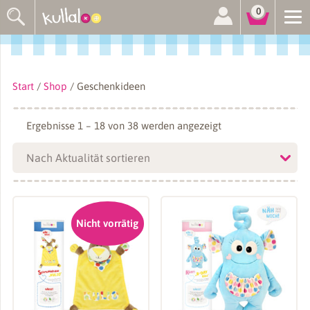
Suchen
0
nach:
Start
/
Shop
/ Geschenkideen
Nach
Ergebnisse 1 – 18 von 38 werden angezeigt
Aktualität
sortiert
Nicht vorrätig