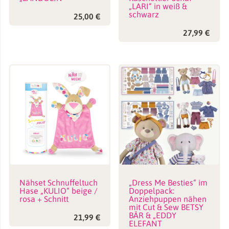
„LARI“ in weiß &
schwarz
25,00
€
27,99
€
Nähset Schnuffeltuch
„Dress Me Besties“ im
Hase „KULIO“ beige /
Doppelpack:
rosa + Schnitt
Anziehpuppen nähen
mit Cut & Sew BETSY
BÄR & „EDDY
21,99
€
ELEFANT