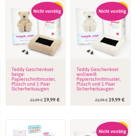
-17%
-17%
Nicht vorrätig
Nicht vorrätig
Teddy Geschenkset
Teddy Geschenkset
beige:
wollweiß:
Papierschnittmuster,
Papierschnittmuster,
Plüsch und 1 Paar
Plüsch und 1 Paar
Sicherheitsaugen
Sicherheitsaugen
Ursprünglicher
Aktueller
Ursprünglic
Aktue
19,99
€
19,99
€
23,99
€
23,99
€
Preis
Preis
Preis
Preis
war:
ist:
war:
ist:
23,99 €
19,99 €.
23,99 €
19,99
-17%
Nicht vorrätig