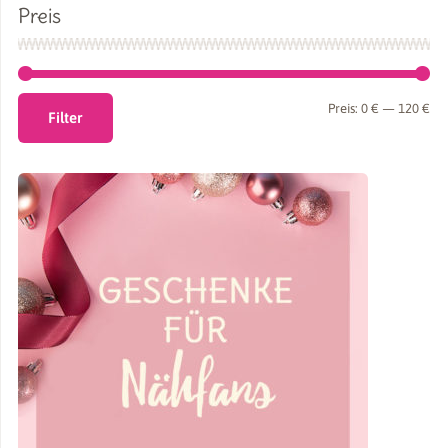
Preis
Min
Ma
Preis:
0 €
—
120 €
Filter
Pre
Pre