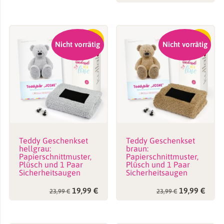
30,99 €
25,99 €.
-17%
-17%
Nicht vorrätig
Nicht vorrätig
Teddy Geschenkset
Teddy Geschenkset
hellgrau:
braun:
Papierschnittmuster,
Papierschnittmuster,
Plüsch und 1 Paar
Plüsch und 1 Paar
Sicherheitsaugen
Sicherheitsaugen
Ursprünglicher
Aktueller
Ursprünglic
Aktue
19,99
€
19,99
€
23,99
€
23,99
€
Preis
Preis
Preis
Preis
war:
ist:
war:
ist:
23,99 €
19,99 €.
23,99 €
19,99