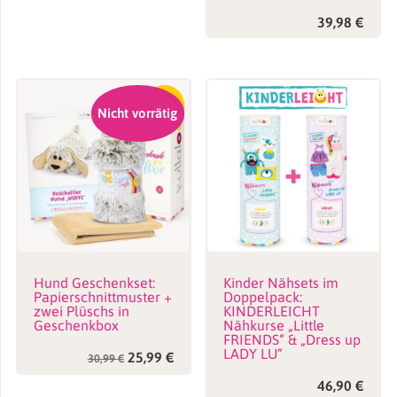
39,98
€
-16%
Nicht vorrätig
Hund Geschenkset:
Kinder Nähsets im
Papierschnittmuster +
Doppelpack:
zwei Plüschs in
KINDERLEICHT
Geschenkbox
Nähkurse „Little
FRIENDS“ & „Dress up
LADY LU“
Ursprünglicher
Aktueller
25,99
€
30,99
€
Preis
Preis
war:
ist:
46,90
€