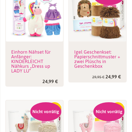
Einhorn Nähset für
Igel Geschenkset:
Anfänger:
Papierschnittmuster +
KINDERLEICHT
zwei Plüschs in
Nähkurs „Dress up
Geschenkbox
LADY LU“
Ursprünglic
Aktue
24,99
€
29,95
€
Preis
Preis
24,99
€
war:
ist:
29,95 €
24,99
-15%
-15%
Nicht vorrätig
Nicht vorrätig