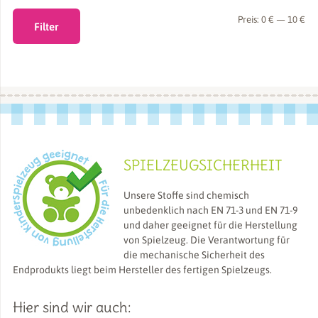
Min
Ma
Preis:
0 €
—
10 €
Filter
Pre
Pre
SPIELZEUGSICHERHEIT
Unsere Stoffe sind chemisch
unbedenklich nach EN 71-3 und EN 71-9
und daher geeignet für die Herstellung
von Spielzeug. Die Verantwortung für
die mechanische Sicherheit des
Endprodukts liegt beim Hersteller des fertigen Spielzeugs.
Hier sind wir auch: