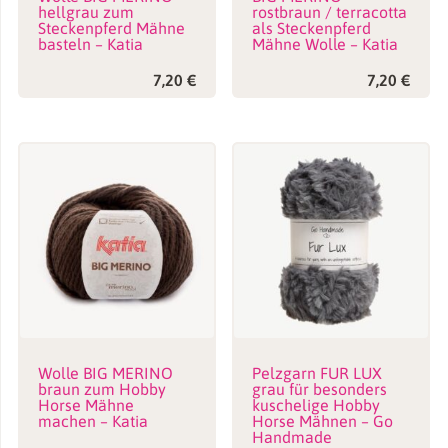
hellgrau zum
rostbraun / terracotta
Steckenpferd Mähne
als Steckenpferd
basteln – Katia
Mähne Wolle – Katia
7,20
€
7,20
€
Wolle BIG MERINO
Pelzgarn FUR LUX
braun zum Hobby
grau für besonders
Horse Mähne
kuschelige Hobby
machen – Katia
Horse Mähnen – Go
Handmade