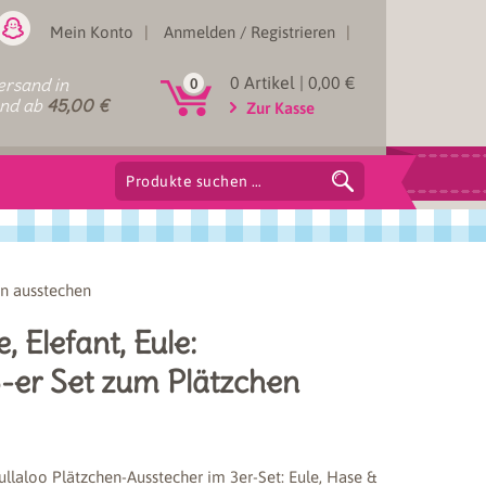
Mein Konto
Anmelden / Registrieren
0 Artikel |
0,00
€
rsand in
0
and ab
45,00
€
Zur Kasse
Suchen
nach:
en ausstechen
 Elefant, Eule:
-er Set zum Plätzchen
kullaloo Plätzchen-Ausstecher im 3er-Set: Eule, Hase &