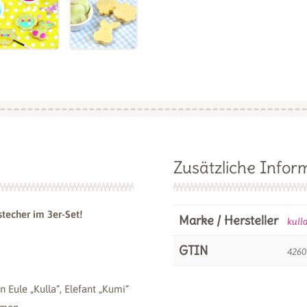
Zusätzliche Infor
stecher im 3er-Set!
Marke / Hersteller
kull
GTIN
4260
 Eule „Kulla“, Elefant „Kumi“