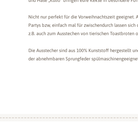
und Hase „Kulio“ bringen eure Kekse in besondere Fo
Nicht nur perfekt für die Vorweihnachtszeit geeignet. 
Partys bzw, einfach mal für zwischendurch lassen sich 
z.B. auch zum Ausstechen von tierischen Toastbroten 
Die Ausstecher sind aus 100% Kunststoff hergestellt 
der abnehmbaren Sprungfeder spülmaschinengeeignet