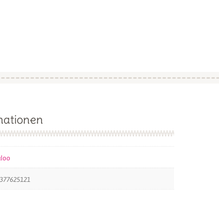
mationen
aloo
377625121