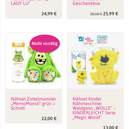
LADY LU“
Geschenkbox
Ursprünglic
Aktue
24,99
€
25,99
€
30,50
€
Preis
Preis
war:
ist:
30,50 €
25,99
Nicht vorrätig
Nähset Zottelmonster
Nähset Kinder
„MemoMonsti“ grün +
Nähmaschine:
Schnitt
Waldgeist „WOLLE“ –
KINDERLEICHT Serie
„Magic World“
22,00
€
13,00
€