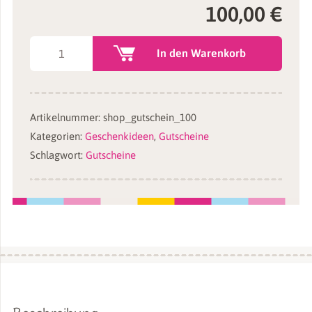
100,00
€
100€-
In den Warenkorb
Geschenkgutschein
für
unseren
Artikelnummer:
shop_gutschein_100
kullaloo
Kategorien:
Geschenkideen
,
Gutscheine
Shop
Schlagwort:
Gutscheine
Menge