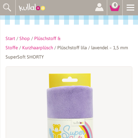
Suchen
0
nach:
Start
/
Shop
/
Plüschstoff &
Stoffe
/
Kurzhaarplüsch
/ Plüschstoff lila / lavendel – 1,5 mm
SuperSoft SHORTY