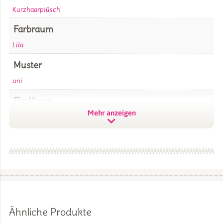
Kurzhaarplüsch
Farbraum
Lila
Muster
uni
Florlänge
Mehr anzeigen
1,5 mm SuperSoft SHORTY
Marke / Hersteller
kullaloo
GTIN
4260377623127
Größe
Ähnliche Produkte