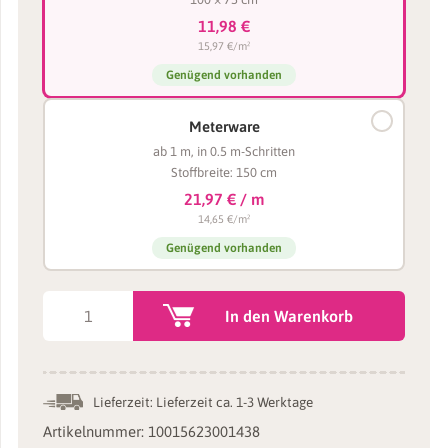
11,98 €
15,97 €/m²
Genügend vorhanden
Meterware
ab 1 m, in 0.5 m-Schritten
Stoffbreite: 150 cm
21,97 € / m
14,65 €/m²
Genügend vorhanden
Plüschstoff
In den Warenkorb
lila
/
lavendel
Lieferzeit:
Lieferzeit ca. 1-3 Werktage
–
Artikelnummer:
10015623001438
1,5