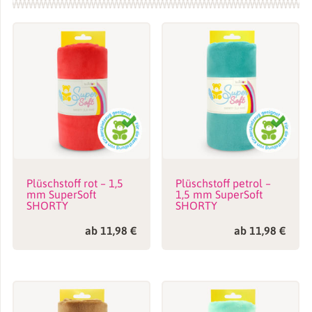
SB-Pack (100×75 cm)
,
Meterware 0,5m-Einheit (ab 1 m)
Plüschstoff rot – 1,5
Plüschstoff petrol –
mm SuperSoft
1,5 mm SuperSoft
SHORTY
SHORTY
ab
11,98
€
ab
11,98
€