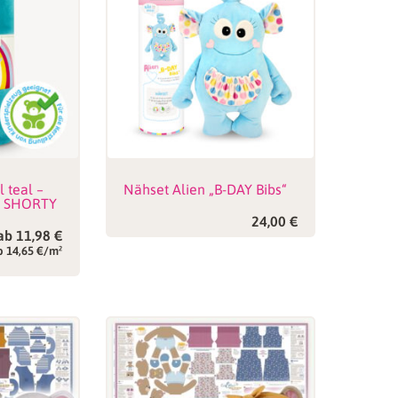
l teal –
Nähset Alien „B-DAY Bibs“
t SHORTY
24,00
€
ab
11,98
€
b 14,65 €/m²