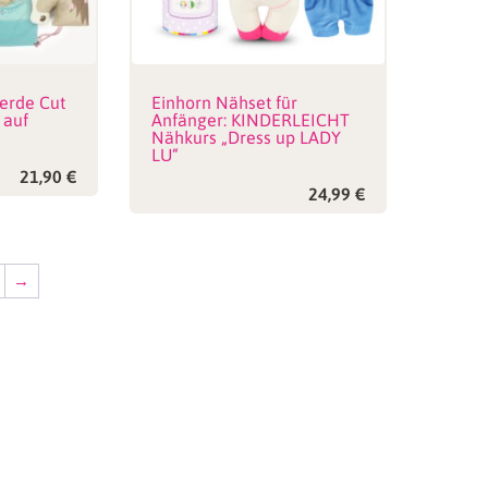
erde Cut
Einhorn Nähset für
 auf
Anfänger: KINDERLEICHT
Nähkurs „Dress up LADY
LU“
21,90
€
24,99
€
→