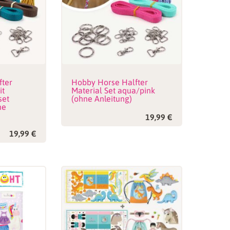
fter
Hobby Horse Halfter
it
Material Set aqua/pink
set
(ohne Anleitung)
ne
19,99
€
19,99
€