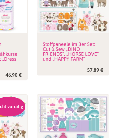
m
Stoffpaneele im 3er Set:
Cut & Sew „DINO
ähkurse
FRIENDS“, „HORSE LOVE“
& „Dress
und „HAPPY FARM“
57,89
€
46,90
€
cht vorrätig