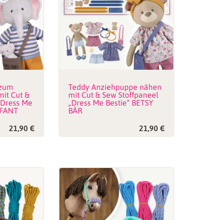
 zum
Teddy Anziehpuppe nähen
it Cut &
mit Cut & Sew Stoffpaneel
„Dress Me
„Dress Me Bestie“ BETSY
EFANT
BÄR
21,90
€
21,90
€