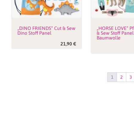
„DINO FRIENDS“ Cut & Sew
„HORSE LOVE“ Pf
Dino Stoff Panel
& Sew Stoff Panel
Baumwolle
21,90
€
1
2
3