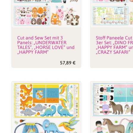
Cut and Sew Set mit 3
Stoff Paneele Cut
Panels: „UNDERWATER
3er Set: „DINO F
TALES“, „HORSE LOVE“ und
„HAPPY FARM“ u
„HAPPY FARM“
„CRAZY SAFARI“
57,89
€