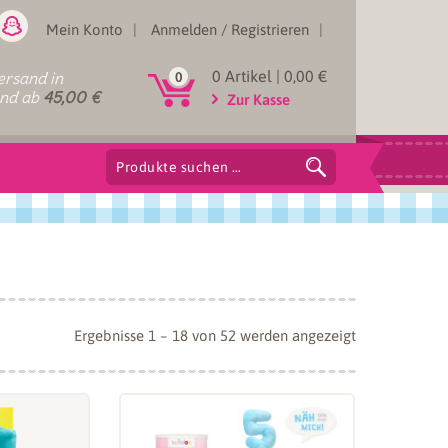
Mein Konto
Anmelden / Registrieren
0 Artikel |
0,00
€
rsand in
0
and ab
45,00
€
Zur Kasse
Suchen
nach:
Nach
Ergebnisse 1 – 18 von 52 werden angezeigt
Aktualität
sortiert