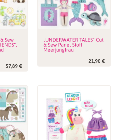
 & Sew
„UNDERWATER TALES“ Cut
RIENDS“,
& Sew Panel Stoff
nd
Meerjungfrau
21,90
€
57,89
€