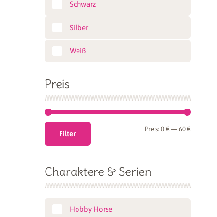
Schwarz
Silber
Weiß
Preis
Min.
Max.
Preis:
0 €
—
60 €
Filter
Preis
Preis
Charaktere & Serien
Hobby Horse