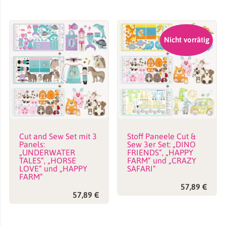
Nicht vorrätig
Cut and Sew Set mit 3
Stoff Paneele Cut &
Panels:
Sew 3er Set: „DINO
„UNDERWATER
FRIENDS“, „HAPPY
TALES“, „HORSE
FARM“ und „CRAZY
LOVE“ und „HAPPY
SAFARI“
FARM“
57,89
€
57,89
€