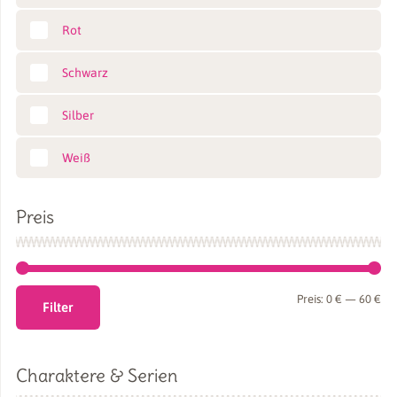
Rot
Schwarz
Silber
Weiß
Preis
Min
Ma
Preis:
0 €
—
60 €
Filter
Pre
Pre
Charaktere & Serien