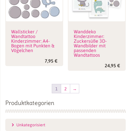
Wallsticker /
Wanddeko
Wandtattoo
Kinderzimmer:
Kinderzimmer: A4-
Zuckersüße 3D-
Bogen mit Punkten &
Wandbilder mit
Vögelchen
passenden
Wandtattoos
7,95
€
24,95
€
1
2
→
Produktkategorien
Unkategorisiert