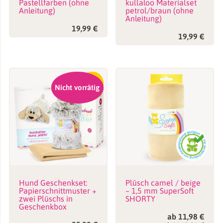
Pastellfarben (ohne
kullaloo Materialset
Anleitung)
petrol/braun (ohne
Anleitung)
19,99
€
19,99
€
-16%
Nicht vorrätig
Hund Geschenkset:
Plüsch camel / beige
Papierschnittmuster +
– 1,5 mm SuperSoft
zwei Plüschs in
SHORTY
Geschenkbox
ab
11,98
€