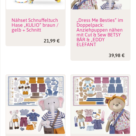
Nähset Schnuffeltuch
„Dress Me Besties“ im
Hase „KULIO“ braun /
Doppelpack:
gelb + Schnitt
Anziehpuppen nähen
mit Cut & Sew BETSY
BÄR & „EDDY
21,99
€
ELEFANT
39,98
€