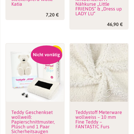
Katia
Nähkurse „Little
FRIENDS“ & „Dress up
LADY LU“
7,20
€
46,90
€
-17%
Nicht vorrätig
Teddy Geschenkset
Teddystoff Meterware
wollweiß:
wollweiss – 10 mm
Papierschnittmuster,
Fine Teddy –
Plüsch und 1 Paar
FANTASTIC Furs
Sicherheitsaugen