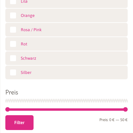
Lila
Orange
Rosa / Pink
Rot
Schwarz
Silber
Preis
Min
Ma
Preis:
0 €
—
50 €
Filter
Pre
Pre