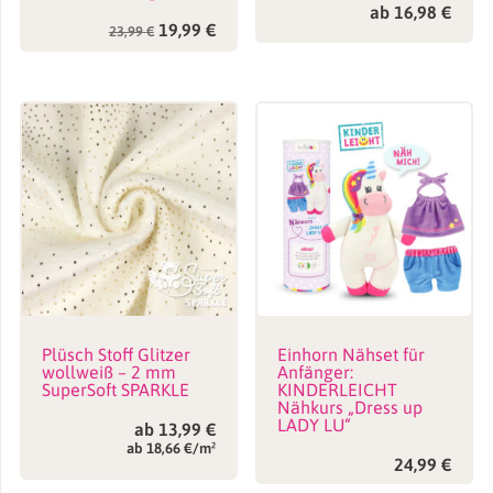
ab
16,98
€
Ursprünglicher
Aktueller
19,99
€
23,99
€
Preis
Preis
war:
ist:
23,99 €
19,99 €.
Plüsch Stoff Glitzer
Einhorn Nähset für
wollweiß – 2 mm
Anfänger:
SuperSoft SPARKLE
KINDERLEICHT
Nähkurs „Dress up
LADY LU“
ab
13,99
€
ab 18,66 €/m²
24,99
€