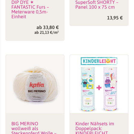
DIP DYE ✶
SuperSoft SHORTY –
FANTASTIC Furs –
Panel 100 x 75 cm
Meterware 0,5m-
Einheit
13,95
€
ab
33,80
€
ab 21,13 €/m²
BIG MERINO
Kinder Nähsets im
wollweiß als
Doppelpack:
Steckenpferd Wolle –
KINDERLEICHT