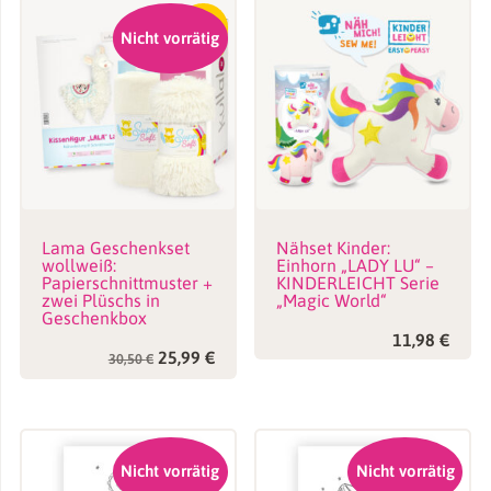
-15%
Nicht vorrätig
Lama Geschenkset
Nähset Kinder:
wollweiß:
Einhorn „LADY LU“ –
Papierschnittmuster +
KINDERLEICHT Serie
zwei Plüschs in
„Magic World“
Geschenkbox
11,98
€
Ursprünglicher
Aktueller
25,99
€
30,50
€
Preis
Preis
war:
ist:
30,50 €
25,99 €.
Nicht vorrätig
Nicht vorrätig