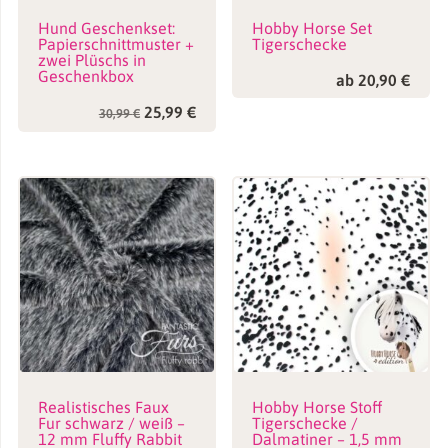
Hund Geschenkset:
Hobby Horse Set
Papierschnittmuster +
Tigerschecke
zwei Plüschs in
Geschenkbox
ab 20,90 €
Ursprünglicher
Aktueller
25,99
€
30,99
€
Preis
Preis
war:
ist:
30,99 €
25,99 €.
Realistisches Faux
Hobby Horse Stoff
Fur schwarz / weiß –
Tigerschecke /
12 mm Fluffy Rabbit
Dalmatiner – 1,5 mm