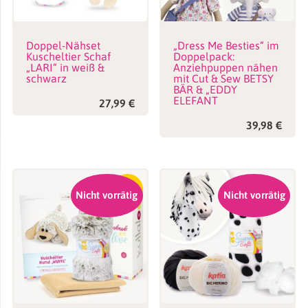
Doppel-Nähset
„Dress Me Besties“ im
Kuscheltier Schaf
Doppelpack:
„LARI“ in weiß &
Anziehpuppen nähen
schwarz
mit Cut & Sew BETSY
BÄR & „EDDY
ELEFANT
27,99
€
39,98
€
-16%
Nicht vorrätig
Nicht vorrätig