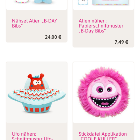
Nähset Alien „B-DAY
Alien nähen:
Bibs“
Papierschnittmuster
„B-Day Bibs“
24,00
€
7,49
€
Ufo nähen:
Stickdatei Applikation
Schnittmuster Ufo-
„COOLE KULLER“