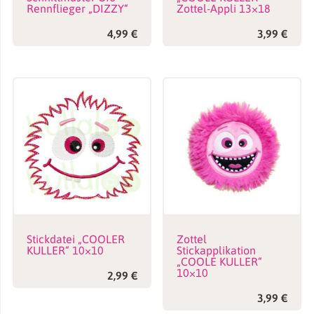
Rennflieger „DIZZY“
Zottel-Appli 13×18
4,99
€
3,99
€
Stickdatei „COOLER
Zottel
KULLER“ 10×10
Stickapplikation
„COOLE KULLER“
10×10
2,99
€
3,99
€