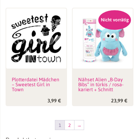
Nicht vorrätig
Plotterdatei Mädchen
Nähset Alien „B-Day
– Sweetest Girl in
Bibs“ in türkis / rosa-
Town
kariert + Schnitt
3,99
€
23,99
€
1
2
→