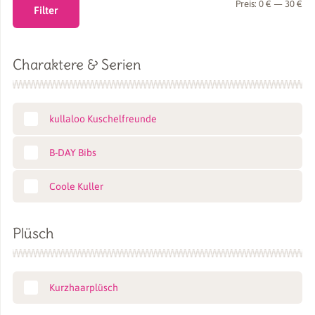
Min
Ma
Preis:
0 €
—
30 €
Filter
Pre
Pre
Charaktere & Serien
kullaloo Kuschelfreunde
B-DAY Bibs
Coole Kuller
Plüsch
Kurzhaarplüsch