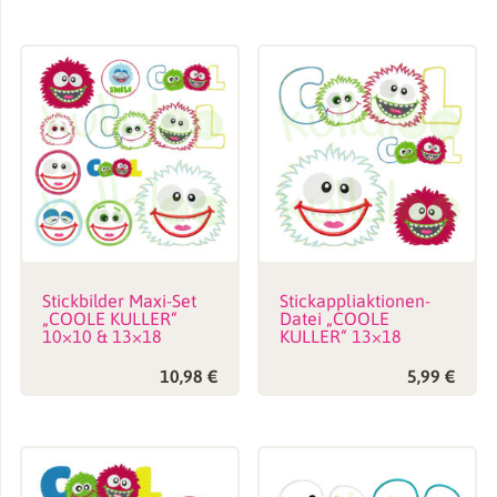
Stickbilder Maxi-Set
Stickappliaktionen-
„COOLE KULLER“
Datei „COOLE
10×10 & 13×18
KULLER“ 13×18
10,98
€
5,99
€