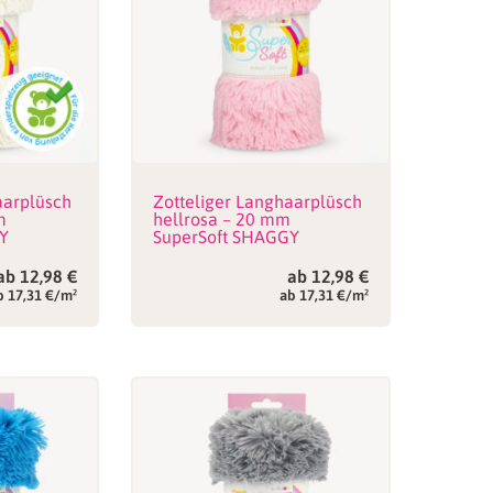
aarplüsch
Zotteliger Langhaarplüsch
m
hellrosa – 20 mm
Y
SuperSoft SHAGGY
ab
12,98
€
ab
12,98
€
b 17,31 €/m²
ab 17,31 €/m²