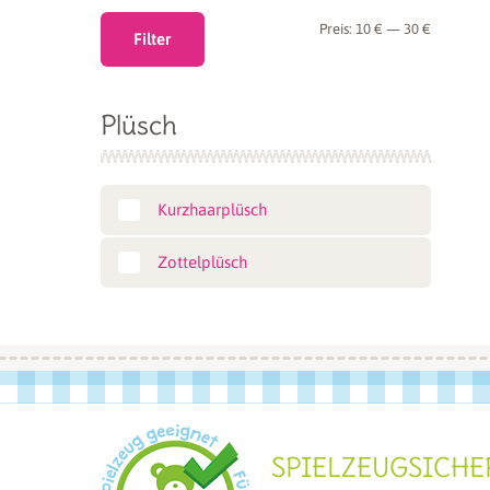
Min.
Max.
Preis:
10 €
—
30 €
Filter
Preis
Preis
Plüsch
Kurzhaarplüsch
Zottelplüsch
SPIELZEUGSICHE