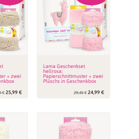
et
Lama Geschenkset
hellrosa:
ter + zwei
Papierschnittmuster + zwei
enkbox
Plüschs in Geschenkbox
Ursprünglicher
Aktueller
Ursprünglicher
Aktueller
25,99
€
24,99
€
50
€
29,45
€
Preis
Preis
Preis
Preis
war:
ist:
war:
ist:
30,50 €
25,99 €.
29,45 €
24,99 €.