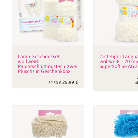
Lama Geschenkset
Zotteliger Langh
wollweiß:
wollweiß – 20 m
Papierschnittmuster + zwei
SuperSoft SHAGG
Plüschs in Geschenkbox
Ursprünglicher
Aktueller
25,99
€
30,50
€
a
Preis
Preis
war:
ist:
30,50 €
25,99 €.