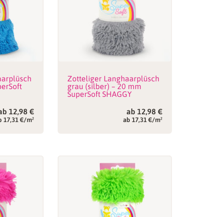
aarplüsch
Zotteliger Langhaarplüsch
erSoft
grau (silber) – 20 mm
SuperSoft SHAGGY
ab
12,98
€
ab
12,98
€
b 17,31 €/m²
ab 17,31 €/m²