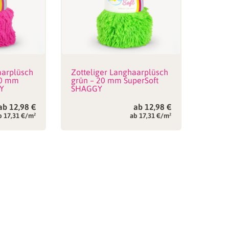
aarplüsch
Zotteliger Langhaarplüsch
 20 mm
grün – 20 mm SuperSoft
Y
SHAGGY
ab
12,98
€
ab
12,98
€
b 17,31 €/m²
ab 17,31 €/m²