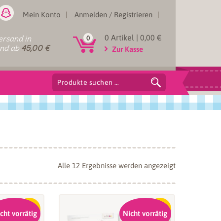
Mein Konto
Anmelden / Registrieren
0 Artikel |
0,00
€
rsand in
0
and ab
45,00
€
Zur Kasse
Suchen
nach:
Nach
Alle 12 Ergebnisse werden angezeigt
Aktualität
sortiert
-15%
-15%
cht vorrätig
Nicht vorrätig