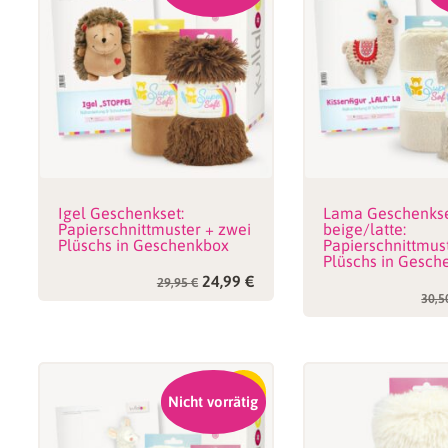
Igel Geschenkset:
Lama Geschenks
Papierschnittmuster + zwei
beige/latte:
Plüschs in Geschenkbox
Papierschnittmus
Plüschs in Gesch
Ursprünglicher
Aktueller
24,99
€
29,95
€
Preis
Preis
30,
war:
ist:
29,95 €
24,99 €.
-15%
Nicht vorrätig