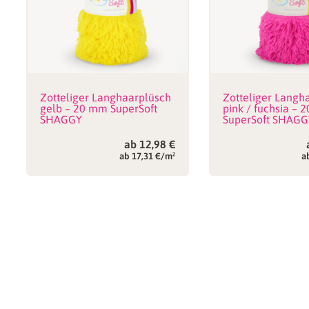
Zotteliger Langhaarplüsch
Zotteliger Langh
gelb – 20 mm SuperSoft
pink / fuchsia –
SHAGGY
SuperSoft SHAGG
ab
12,98
€
ab 17,31 €/m²
a