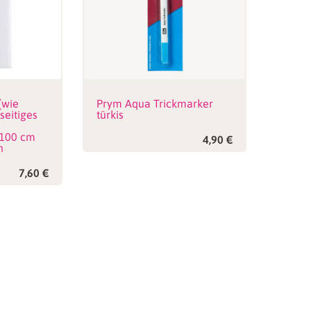
(wie
Prym Aqua Trickmarker
seitiges
türkis
 100 cm
4,90
€
n
7,60
€