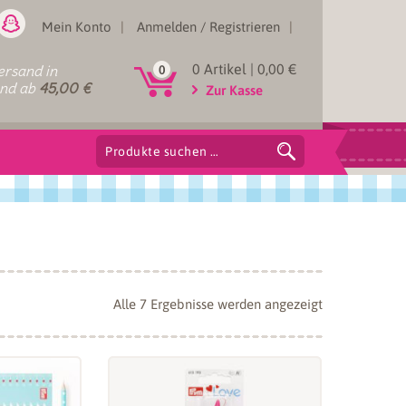
Mein Konto
Anmelden / Registrieren
0 Artikel |
0,00
€
rsand in
0
and ab
45,00
€
Zur Kasse
Suchen
nach:
Nach
Alle 7 Ergebnisse werden angezeigt
Aktualität
sortiert