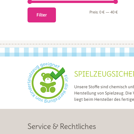
Min.
Max.
Preis:
0 €
—
40 €
Filter
Preis
Preis
SPIELZEUGSICHE
Unsere Stoffe sind chemisch un
Herstellung von Spielzeug. Die
liegt beim Hersteller des fertig
Service & Rechtliches