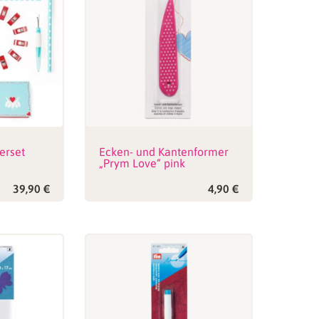
erset
Ecken- und Kantenformer
„Prym Love“ pink
39,90
€
4,90
€