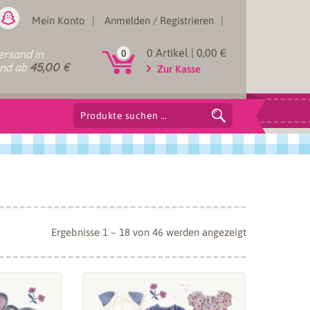
Mein Konto
Anmelden / Registrieren
0 Artikel |
0,00
€
rsand in
0
and ab
45,00
€
Zur Kasse
Suchen
nach:
Nach
Ergebnisse 1 – 18 von 46 werden angezeigt
Aktualität
sortiert