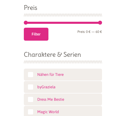
Preis
Min.
Max.
Preis:
0 €
—
60 €
Filter
Preis
Preis
Charaktere & Serien
Nähen für Tiere
byGraziela
Dress Me Bestie
Magic World