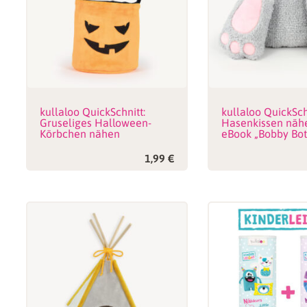
kullaloo QuickSchnitt:
kullaloo QuickSch
Gruseliges Halloween-
Hasenkissen näh
Körbchen nähen
eBook „Bobby Bot
1,99
€