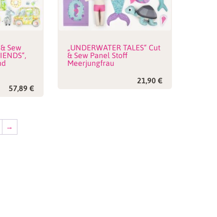
 & Sew
„UNDERWATER TALES“ Cut
RIENDS“,
& Sew Panel Stoff
nd
Meerjungfrau
21,90
€
57,89
€
→