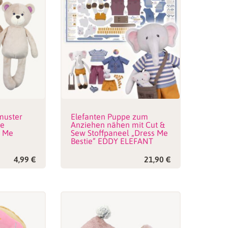
muster
Elefanten Puppe zum
ne
Anziehen nähen mit Cut &
s Me
Sew Stoffpaneel „Dress Me
Bestie“ EDDY ELEFANT
4,99
€
21,90
€