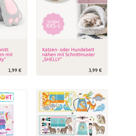
nitt:
Katzen- oder Hundebett
en mit
nähen mit Schnittmuster
ty“
„SHELLY“
1,99
€
3,99
€