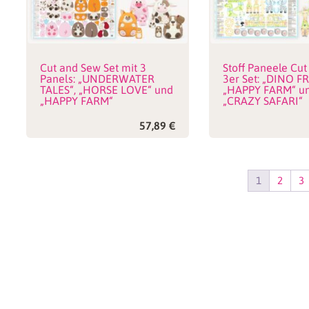
Cut and Sew Set mit 3
Stoff Paneele Cut
Panels: „UNDERWATER
3er Set: „DINO F
TALES“, „HORSE LOVE“ und
„HAPPY FARM“ u
„HAPPY FARM“
„CRAZY SAFARI“
57,89
€
1
2
3