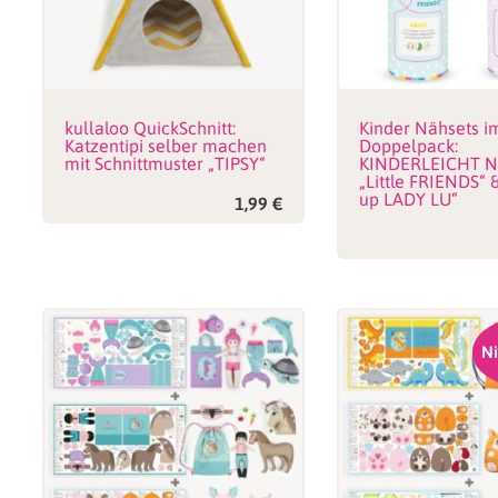
kullaloo QuickSchnitt:
Kinder Nähsets i
Katzentipi selber machen
Doppelpack:
mit Schnittmuster „TIPSY“
KINDERLEICHT N
„Little FRIENDS“ 
up LADY LU“
1,99
€
Ni