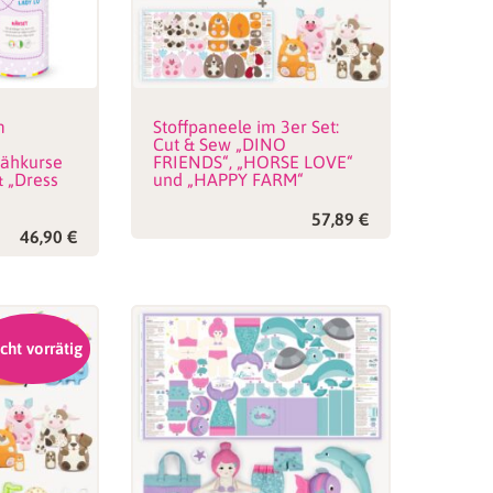
m
Stoffpaneele im 3er Set:
Cut & Sew „DINO
ähkurse
FRIENDS“, „HORSE LOVE“
& „Dress
und „HAPPY FARM“
57,89
€
46,90
€
cht vorrätig