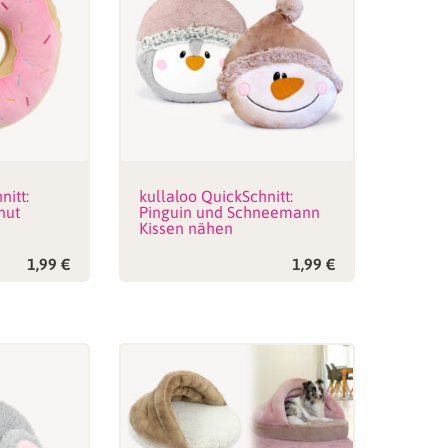
nitt:
kullaloo QuickSchnitt:
nut
Pinguin und Schneemann
Kissen nähen
1,99
€
1,99
€