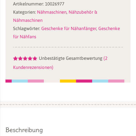
Artikelnummer:
10026977
&
Kategorien:
Nähmaschinen
,
Nähzubehör &
Fortgeschrittene:
Nähmaschinen
brother
Schlagwörter:
Geschenke für Nähanfänger
,
Geschenke
FS40s
für Nähfans
kullaloo
edition,
inkl.
Unbestätigte Gesamtbewertung
(
2
Nähset
Bewertet
2
Kundenrezensionen)
mit
5.00
&
von 5,
Stickern
basierend
auf
Menge
Kundenbewertungen
Beschreibung