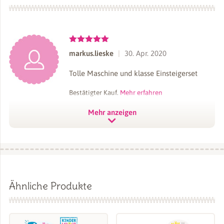
Bewertet
markus.lieske
30. Apr. 2020
mit
5
von
5
Tolle Maschine und klasse Einsteigerset
Bestätigter Kauf.
Mehr erfahren
Mehr anzeigen
Bewertet
celine.fetting
9. Feb. 2024
mit
5
von
5
Habe diese Maschine von 2 Freundinnen
Ähnliche Produkte
empfohlen bekommen. Super einfach zu
bedienen und gut verständlich! Gutes
Einsteigermodell!