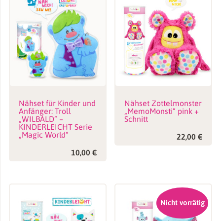
Kauf nicht bestätigt.
Mehr erfahren
Füge deine Rezension hinzu
Deine E-Mail-Adresse wird nicht veröffentlicht.
Erforderliche
Nähset für Kinder und
Nähset Zottelmonster
Felder sind mit
*
markiert
Anfänger: Troll
„MemoMonsti“ pink +
„WILBALD“ –
Schnitt
KINDERLEICHT Serie
Deine Bewertung
*
„Magic World“
22,00
€
10,00
€
Deine Rezension
*
Nicht vorrätig