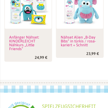
Name
*
E-Mail
*
Anfänger Nähset:
Nähset Alien „B-Day
KINDERLEICHT
Bibs“ in türkis / rosa-
Nähkurs „Little
kariert + Schnitt
Friends“
Name, E-Mail-Adresse und Website in diesem Browser für
23,99
€
24,99
€
meinen nächsten Kommentar speichern.
SPIELZEUGSICHERHEIT