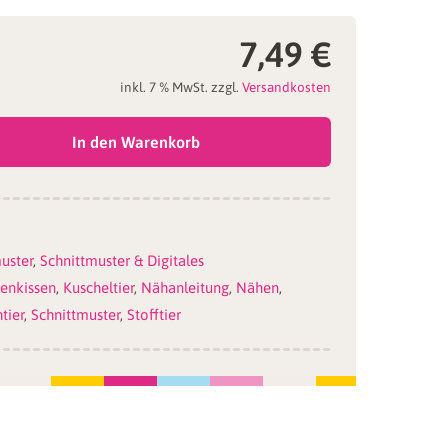
7,49
€
inkl. 7 % MwSt.
zzgl.
Versandkosten
In den Warenkorb
uster
,
Schnittmuster & Digitales
lenkissen
,
Kuscheltier
,
Nähanleitung
,
Nähen
,
tier
,
Schnittmuster
,
Stofftier