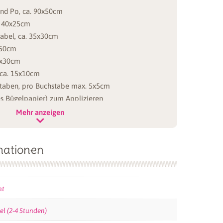
und Po, ca. 90x50cm
a. 40x25cm
nabel, ca. 35x30cm
0x50cm
20x30cm
, ca. 15x10cm
hstaben, pro Buchstabe max. 5x5cm
s Bügelpapier) zum Applizieren
hgarn
Mehr anzeigen
mationen
duktfoto abgebildete Eulenkissen haben
verwendet:
ht
el (2-4 Stunden)