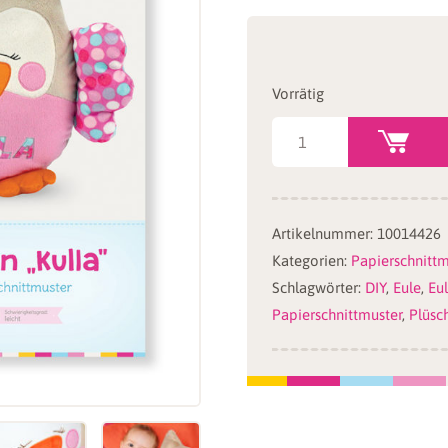
Vorrätig
Eulenkissen
selber
nähen:
Papierschnittmuster
Artikelnummer:
10014426
"KULLA"
Kategorien:
Papierschnittm
Menge
Schlagwörter:
DIY
,
Eule
,
Eu
Papierschnittmuster
,
Plüsch