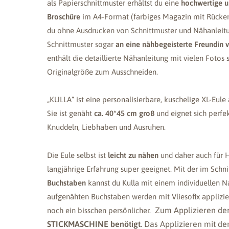
als Papierschnittmuster erhältst du eine
hochwertige un
Broschüre
im A4-Format (farbiges Magazin mit Rücken
du ohne Ausdrucken von Schnittmuster und Nähanleitun
Schnittmuster sogar
an eine nähbegeisterte Freundin 
enthält die detaillierte Nähanleitung mit vielen Fotos
Originalgröße zum Ausschneiden.
„KULLA“ ist eine personalisierbare, kuschelige XL-Eule
Sie ist genäht
ca. 40*45 cm groß
und eignet sich perfe
Knuddeln, Liebhaben und Ausruhen.
Die Eule selbst ist
leicht zu nähen
und daher auch für
langjährige Erfahrung super geeignet. Mit der im Schn
Buchstaben
kannst du Kulla mit einem individuellen 
aufgenähten Buchstaben werden mit Vliesofix applizi
Zum Applizieren de
noch ein bisschen persönlicher.
STICKMASCHINE benötigt
. Das Applizieren mit 