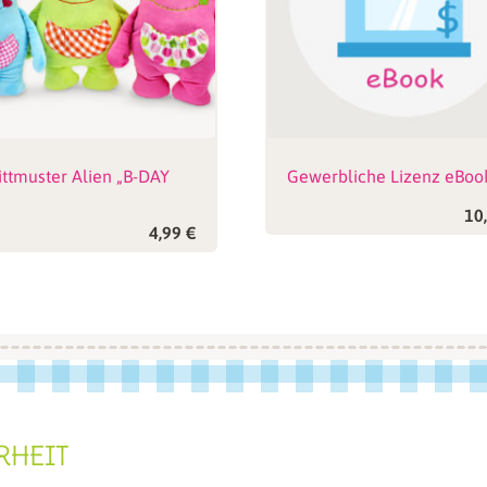
Name, E-Mail-Adresse und We
Kommentar speichern.
ittmuster Alien „B-DAY
Gewerbliche Lizenz eBoo
“
10
4,99
€
RHEIT