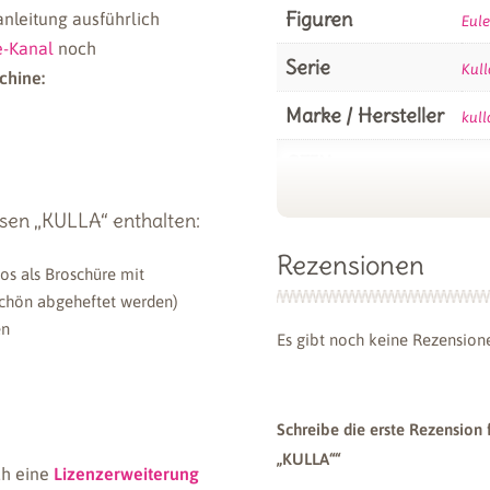
Figuren
anleitung ausführlich
Eule
e-Kanal
noch
Serie
Kull
chine:
Plüschstoff
Plüsc
weiß – 1,5 mm
orang
Marke / Hersteller
kull
SuperSoft
mm S
SHORTY
SHOR
GTIN
426
ab
11,98
€
Format
Pap
ssen „KULLA“ enthalten:
Rezensionen
tos als Broschüre mit
schön abgeheftet werden)
en
Es gibt noch keine Rezension
Schreibe die erste Rezension 
„KULLA““
ch eine
Lizenzerweiterung