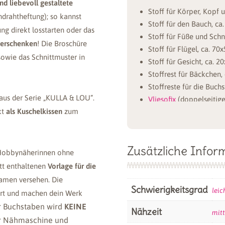
d liebevoll gestaltete
Stoff für Körper, Kopf 
drahtheftung); so kannst
Stoff für den Bauch, c
g direkt losstarten oder das
Stoff für Füße und Sch
verschenken
! Die Broschüre
Stoff für Flügel, ca. 7
 sowie das Schnittmuster in
Stoff für Gesicht, ca. 
Stoffrest für Bäckchen
Stoffreste für die Buc
 aus der Serie „KULLA & LOU“.
Vliesofix
(doppelseitige
kt
als Kuschelkissen
zum
Farblich passendes Nä
Stickgarn für die Augen
Füllwatte (ca. 400g)
Zusätzliche Infor
 Hobbynäherinnen ohne
Für das auf dem Pro
itt enthaltenen
Vorlage für die
wir folgende Stoffe 
Namen versehen. Die
Schwierigkeitsgrad
leic
ert und machen dein Werk
r Buchstaben wird
KEINE
Nähzeit
mitt
der Nähmaschine und