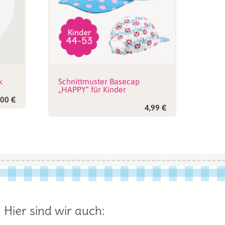
bsite in diesem Browser für meinen nächsten
k
Schnittmuster Basecap
„HAPPY“ für Kinder
,00
€
4,99
€
Hier sind wir auch: