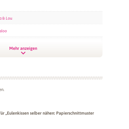
a & Lou
hstoff
e – 1,5
aloo
uperSoft
TY
0377620119
ab
Mehr anzeigen
11,98
€
ierschnittmuster
en.
für „Eulenkissen selber nähen: Papierschnittmuster