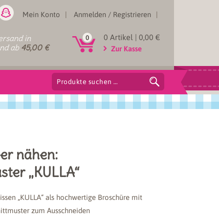
Mein Konto
Anmelden / Registrieren
0 Artikel |
0,00
€
rsand in
0
and ab
45,00
€
Zur Kasse
Suchen
nach:
ber nähen:
uster „KULLA“
kissen „KULLA“ als hochwertige Broschüre mit
nittmuster zum Ausschneiden