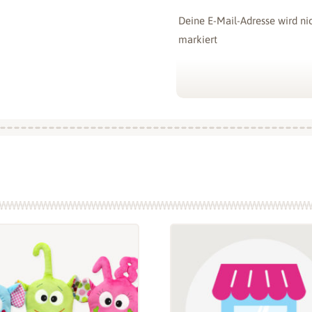
Deine E-Mail-Adresse wird nic
markiert
Deine Bewertung
*
Deine Rezension
*
Name
*
E-Mail
*