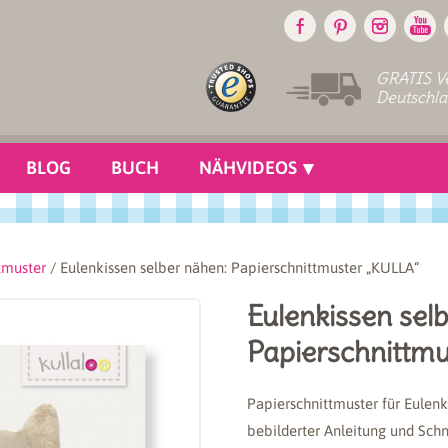
GRATIS Ve
Deutschl
BLOG
BUCH
NÄHVIDEOS
tmuster
/ Eulenkissen selber nähen: Papierschnittmuster „KULLA“
Eulenkissen sel
Papierschnittm
Papierschnittmuster für Eulen
bebilderter Anleitung und Sch