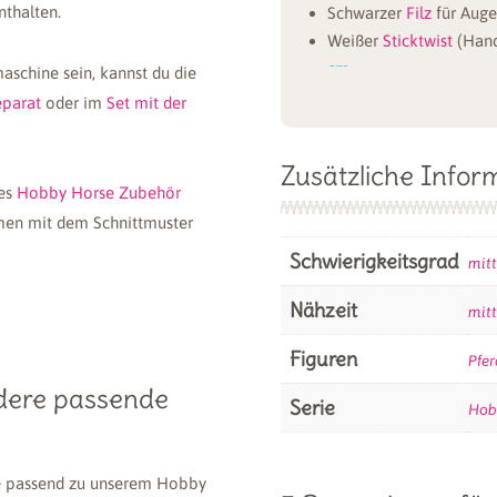
Für das 
thalten.
Schwarzer
Filz
für Auge
verwend
Weißer
Sticktwist
(Hand
cm
maschine sein, kannst du die
Vliesofix
, ca. 20x8 cm
eparat
oder im
Set mit der
Füllwatte
, ca. 500 g
Für die Mähne:
Wollknä
Zusätzliche Infor
Jerseynudeln
des
Hobby Horse Zubehör
Einlage S 320 oder H 
men mit dem Schnittmuster
15x45 cm
(oder zum Ve
Schwierigkeitsgrad
Farblich passendes
Näh
mitt
Nähzeit
mitt
Am Besten sind kurzflorig
andere Stoffe wie Fleece
Figuren
Pfer
Auch ein langfloriger Plüs
dere passende
Serie
Hob
ganz besonders wuschelig
Optional benötigt:
e
passend zu unserem Hobby