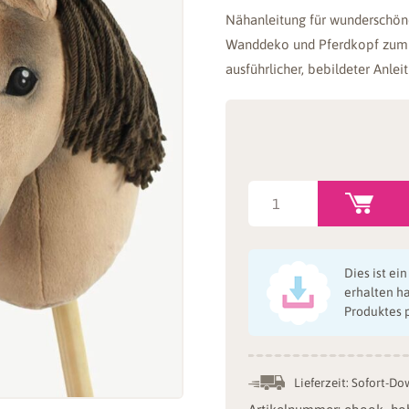
Nähanleitung für wunderschönes
Wanddeko und Pferdkopf zum 
ausführlicher, bebildeter Anlei
Hobby
Horse
Schnittmuster
"HOLLY":
Dies ist ei
Steckenpferd,
erhalten h
Produktes 
Frisierkopf,
Wanddekoration
&
Lieferzeit:
Sofort-Do
Umschnallpferd