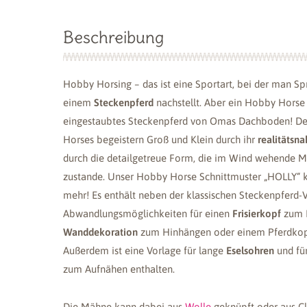
Beschreibung
Hobby Horsing
–
das ist eine Sportart, bei der man Sp
einem
Steckenpferd
nachstellt. Aber ein Hobby Horse i
eingestaubtes Steckenpferd von Omas Dachboden! D
Horses begeistern Groß und Klein durch ihr
realitätsn
durch die detailgetreue Form, die im Wind wehende M
zustande. Unser Hobby Horse Schnittmuster „HOLLY“ k
mehr! Es enthält neben der klassischen Steckenpferd-
Abwandlungsmöglichkeiten für einen
Frisierkopf
zum H
Wanddekoration
zum Hinhängen oder einem Pferdko
Außerdem ist eine Vorlage für lange
Eselsohren
und fü
zum Aufnähen enthalten.
Die Mähne kann dabei aus
Wolle
geknüpft oder aus Cl