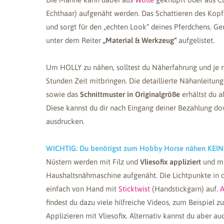
Echthaar) aufgenäht werden. Das Schattieren des Kopf
und sorgt für den „echten Look“ deines Pferdchens. Ge
unter dem Reiter
„Material & Werkzeug“
aufgelistet.
Um HOLLY zu nähen, solltest du Näherfahrung und je 
Stunden Zeit mitbringen. Die detaillierte Nähanleitung
sowie das
Schnittmuster in Originalgröße
erhältst du 
Diese kannst du dir nach Eingang deiner Bezahlung d
ausdrucken.
WICHTIG: Du benötigst zum Hobby Horse nähen KEIN
Nüstern werden mit Filz und
Vliesofix appliziert
und mi
Haushaltsnähmaschine aufgenäht. Die Lichtpunkte in 
einfach von Hand mit
Sticktwist
(Handstickgarn) auf.
A
findest du dazu viele hilfreiche Videos, zum Beispiel
Applizieren mit Vliesofix. Alternativ kannst du aber a