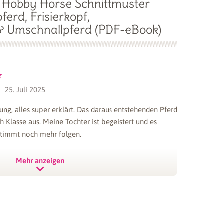
r
Hobby Horse Schnittmuster
len von Augen & Nüstern und zum Schattieren
erd, Frisierkopf,
 Umschnallpferd (PDF-eBook)
ff-Fingerfarbe
(Affiliate Link) oder
Creall Tex
warz und Weiß kommt man gut aus, eventuell noch
e Bereiche am Maul zu bemalen. Hinweis: Die
25. Juli 2025
unseren Tests nach besser auf unserem kullaloo
tung, alles super erklärt. Das daraus entstehenden Pferd
ch Klasse aus. Meine Tochter ist begeistert und es
i Hobby-Horse-Variante:
timmt noch mehr folgen.
estätigt.
Mehr erfahren
m Durchmesser, die Länge ist Geschmackssache
Mehr anzeigen
l zum Umwickeln des Stoffes an der Stocköffnung,
23. Nov. 2025
i Umschnall-Variante: