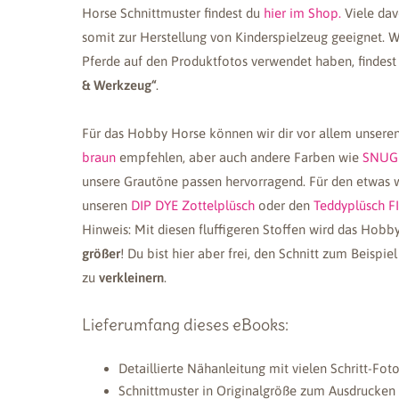
Horse Schnittmuster findest du
hier im Shop.
Viele dav
somit zur Herstellung von Kinderspielzeug geeignet. We
Pferde auf den Produktfotos verwendet haben, findest
& Werkzeug“
.
Für das Hobby Horse können wir dir vor allem unsere
braun
empfehlen, aber auch andere Farben wie
SNUGL
unsere Grautöne passen hervorragend. Für den etwas 
unseren
DIP DYE Zottelplüsch
oder den
Teddyplüsch 
Hinweis: Mit diesen fluffigeren Stoffen wird das Hob
größer
! Du bist hier aber frei, den Schnitt zum Beisp
zu
verkleinern
.
Lieferumfang dieses eBooks:
Detaillierte Nähanleitung mit vielen Schritt-Fot
Schnittmuster in Originalgröße zum Ausdrucken