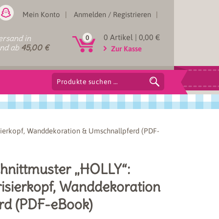
Mein Konto
Anmelden / Registrieren
0 Artikel |
0,00
€
rsand in
0
and ab
45,00
€
Zur Kasse
Suchen
nach:
sierkopf, Wanddekoration & Umschnallpferd (PDF-
hnittmuster „HOLLY“:
risierkopf, Wanddekoration
rd (PDF-eBook)