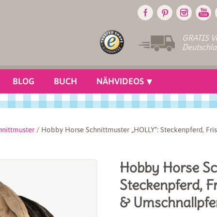
GRATIS Ve
Deutschl
BLOG
BUCH
NÄHVIDEOS
hnittmuster
/ Hobby Horse Schnittmuster „HOLLY“: Steckenpferd, Fri
Hobby Horse Sc
Steckenpferd, F
& Umschnallpfe