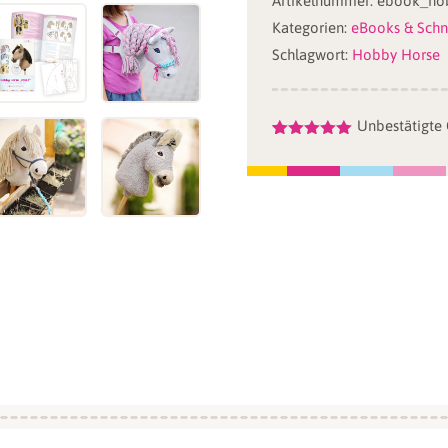
Artikelnummer:
ebook_hob
(PDF-
Kategorien:
eBooks & Schn
eBook)
Schlagwort:
Hobby Horse
Menge
Unbestätigte
Bewertet
3
mit
5.00
von 5,
basierend
auf
Kundenbewertungen