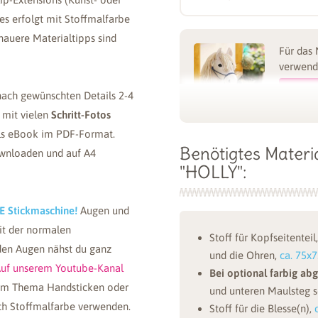
es erfolgt mit Stoffmalfarbe
nauere Materialtipps sind
Für das 
verwend
nach gewünschten Details 2-4
 mit vielen
Schritt-Fotos
als eBook im PDF-Format.
Benötigtes Materi
ownloaden und auf A4
"HOLLY":
Für das 
verwend
E Stickmaschine!
Augen und
t der normalen
Stoff für Kopfseitentei
den Augen nähst du ganz
und die Ohren,
ca. 75x
uf unserem Youtube-Kanal
Bei optional farbig ab
 zum Thema Handsticken oder
und unteren Maulsteg s
uch Stoffmalfarbe verwenden.
Stoff für die Blesse(n),