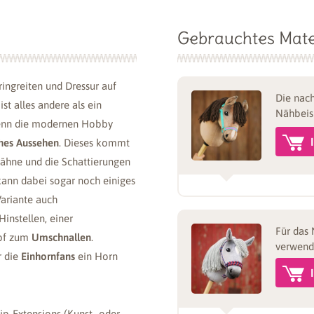
Gebrauchtes Mate
ringreiten und Dressur auf
Die nach
st alles andere als ein
Nähbeis
enn die modernen Hobby
ahes Aussehen
. Dieses kommt
ähne und die Schattierungen
ann dabei sogar noch einiges
Variante auch
instellen, einer
Für das 
pf zum
Umschnallen
.
verwend
r die
Einhornfans
ein Horn
ip-Extensions (Kunst- oder