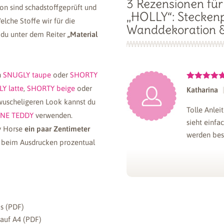
3 Rezensionen fü
on sind schadstoffgeprüft und
Stoffmalfarbe
zum Bema
„HOLLY“: Steckenpf
lche Stoffe wir für die
des Fells
Wanddekoration &
 du unter dem Reiter
„Material
Wir empfehlen
MUCKI Sto
(Affiliate Link). Mit Sch
n
SNUGLY taupe
oder
SHORTY
Rosa oder Rot um felllos
Bewertet
Y latte
,
SHORTY beige
oder
Katharina
Farben von Creall halten 
mit
5
von
5
wuscheligeren Look kannst du
Plüsch!
Tolle Anlei
FINE TEDDY
verwenden.
sieht einfa
Zusätzlich nur be
by Horse
ein paar Zentimeter
werden bes
iel beim Ausdrucken prozentual
Kauf nicht b
Stock mit maximal 3 c
(z.B.
halber Besenstiel
)
Wolle, Kordel oder Sei
ca. 50 cm
os (PDF)
Bewertet
Ramona
Zusätzlich nur be
mit
5
von
 auf A4 (PDF)