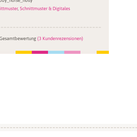
by_horse_holly
ittmuster
,
Schnittmuster & Digitales
 Gesamtbewertung
(
3
Kundenrezensionen)