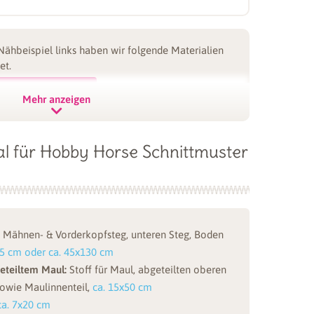
Nähbeispiel links haben wir folgende Materialien
et.
In den Warenkorb
Set konfigurieren
Mehr anzeigen
al für Hobby Horse Schnittmuster
Nähbeispiel links haben wir folgende Materialien
et.
In den Warenkorb
Set konfigurieren
l, Mähnen- & Vorderkopfsteg, unteren Steg, Boden
75 cm oder ca. 45x130 cm
geteiltem Maul:
Stoff für Maul, abgeteilten oberen
owie Maulinnenteil,
ca. 15x50 cm
ca. 7x20 cm