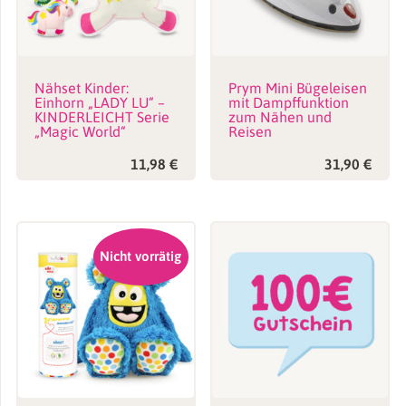
Name, E-Mail-Adresse und Website in diesem Browser für
meinen nächsten Kommentar speichern.
Nähset Kinder:
Prym Mini Bügeleisen
Einhorn „LADY LU“ –
mit Dampffunktion
KINDERLEICHT Serie
zum Nähen und
„Magic World“
Reisen
11,98
€
31,90
€
Nicht vorrätig