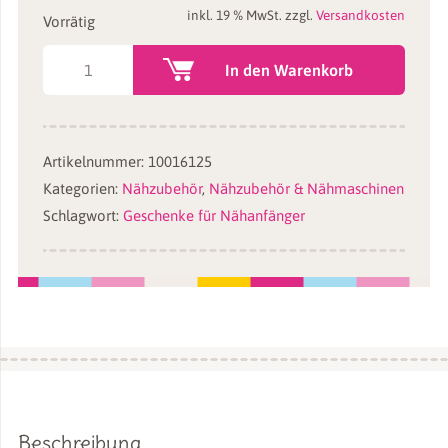
inkl. 19 % MwSt.
zzgl.
Versandkosten
Vorrätig
Kleine
In den Warenkorb
Stoffschere
KRETZER
FINNY
Artikelnummer:
10016125
13
Kategorien:
Nähzubehör
,
Nähzubehör & Nähmaschinen
cm
Schlagwort:
Geschenke für Nähanfänger
Menge
Beschreibung