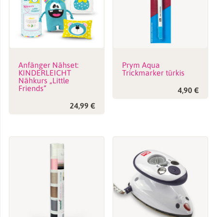
Name, E-Mail-Adresse und Website in diesem Browser für
meinen nächsten Kommentar speichern.
Anfänger Nähset:
Prym Aqua
KINDERLEICHT
Trickmarker türkis
Nähkurs „Little
Friends“
4,90
€
24,99
€