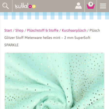
Suchen
0
nach:
Start
/
Shop
/
Plüschstoff & Stoffe
/
Kurzhaarplüsch
/ Plüsch
Glitzer Stoff Meterware helles mint – 2 mm SuperSoft
SPARKLE