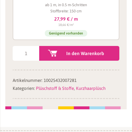
ab 1 m, in 0.5 m-Schritten
Stoffbreite: 150 cm
27,99 € / m
18,66 €/m²
Genügend vorhanden
Plüsch
In den Warenkorb
Glitzer
Stoff
Meterware
Artikelnummer:
10025432007281
helles
Kategorien:
Plüschstoff & Stoffe
,
Kurzhaarplüsch
mint
-
2
mm
SuperSoft
SPARKLE