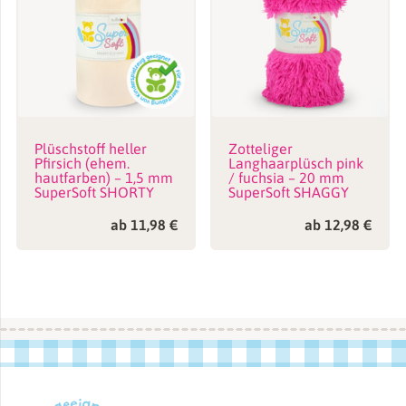
Plüschstoff heller
Zotteliger
Pfirsich (ehem.
Langhaarplüsch pink
hautfarben) – 1,5 mm
/ fuchsia – 20 mm
SuperSoft SHORTY
SuperSoft SHAGGY
ab
11,98
€
ab
12,98
€