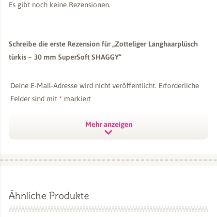
Größe
Es gibt noch keine Rezensionen.
SB-Pack (100×75 cm)
,
SB-Pack (50×150 cm)
,
Meterware 0,5m-
Einheit (ab 1 m)
Schreibe die erste Rezension für „Zotteliger Langhaarplüsch
türkis – 30 mm SuperSoft SHAGGY“
Deine E-Mail-Adresse wird nicht veröffentlicht.
Erforderliche
Felder sind mit
*
markiert
Deine Bewertung
*
Mehr anzeigen
Deine Rezension
*
Ähnliche Produkte
Name
*