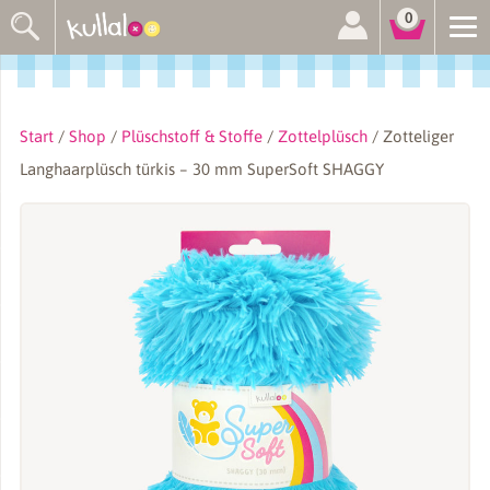
Suchen
0
nach:
Start
/
Shop
/
Plüschstoff & Stoffe
/
Zottelplüsch
/ Zotteliger
Langhaarplüsch türkis – 30 mm SuperSoft SHAGGY