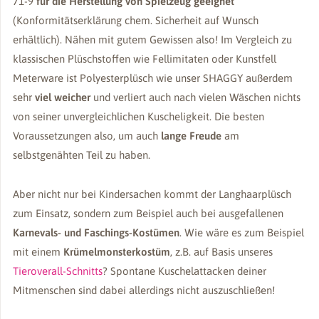
71-9
für die Herstellung von Spielzeug geeignet
(Konformitätserklärung chem. Sicherheit auf Wunsch
erhältlich). Nähen mit gutem Gewissen also! Im Vergleich zu
klassischen Plüschstoffen wie Fellimitaten oder Kunstfell
Meterware ist Polyesterplüsch wie unser SHAGGY außerdem
sehr
viel weicher
und verliert auch nach vielen Wäschen nichts
von seiner unvergleichlichen Kuscheligkeit. Die besten
Voraussetzungen also, um auch
lange Freude
am
selbstgenähten Teil zu haben.
Aber nicht nur bei Kindersachen kommt der Langhaarplüsch
zum Einsatz, sondern zum Beispiel auch bei ausgefallenen
Karnevals- und Faschings-Kostümen
. Wie wäre es zum Beispiel
mit einem
Krümelmonsterkostüm
, z.B. auf Basis unseres
Tieroverall-Schnitts
? Spontane Kuschelattacken deiner
Mitmenschen sind dabei allerdings nicht auszuschließen!