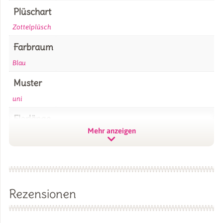
Plüschart
Zottelplüsch
Farbraum
Blau
Muster
uni
Florlänge
Mehr anzeigen
30 mm SuperSoft SHAGGY
Marke / Hersteller
kullaloo
GTIN
Rezensionen
4260377623868