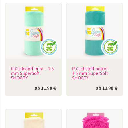
E-Mail
*
Name, E-Mail-Adresse und Website in diesem Browser für
meinen nächsten Kommentar speichern.
Plüschstoff mint – 1,5
Plüschstoff petrol –
mm SuperSoft
1,5 mm SuperSoft
SHORTY
SHORTY
ab
11,98
€
ab
11,98
€