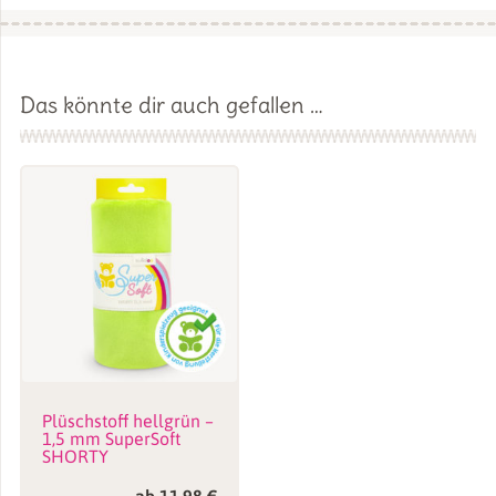
Das könnte dir auch gefallen …
Name
*
E-Mail
*
Name, E-Mail-Adresse und Website in diesem Browser für
meinen nächsten Kommentar speichern.
Plüschstoff hellgrün –
1,5 mm SuperSoft
SHORTY
ab
11,98
€