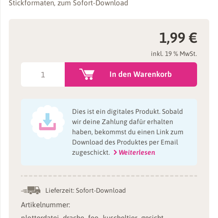
Stickformaten, zum Sofort-Download
1,99
€
inkl. 19 % MwSt.
Augen
In den Warenkorb
Plotterdatei
Drache
"FEO"
Dies ist ein digitales Produkt. Sobald
als
wir deine Zahlung dafür erhalten
haben, bekommst du einen Link zum
Kuscheltier
Download des Produktes per Email
Menge
zugeschickt.
Weiterlesen
Lieferzeit:
Sofort-Download
Artikelnummer:
plotterdatei_drache_feo_kuscheltier_gesicht