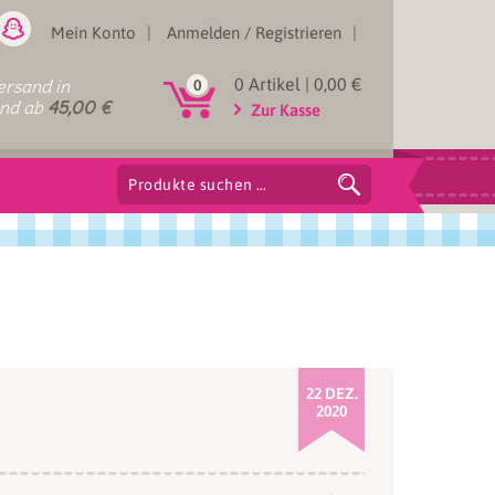
Mein Konto
Anmelden / Registrieren
0 Artikel |
0,00
€
rsand in
0
and ab
45,00
€
Zur Kasse
Suchen
nach:
22 DEZ.
2020