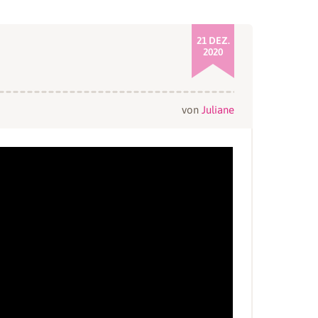
21 DEZ.
2020
von
Juliane