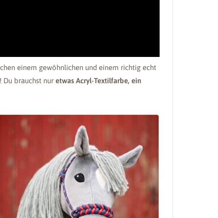
chen einem gewöhnlichen und einem richtig echt
g! Du brauchst nur
etwas Acryl-Textilfarbe, ein