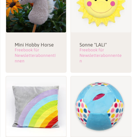
Mini Hobby Horse
Sonne "LALI"
Freebook für
Freebook für
NewsletterabonnentI
Newsletterabonnente
nnen
n