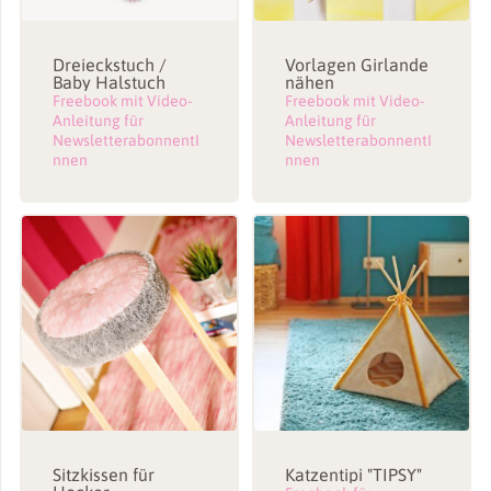
Dreieckstuch /
Vorlagen Girlande
Baby Halstuch
nähen
Freebook mit Video-
Freebook mit Video-
Anleitung für
Anleitung für
NewsletterabonnentI
NewsletterabonnentI
nnen
nnen
Sitzkissen für
Katzentipi "TIPSY"