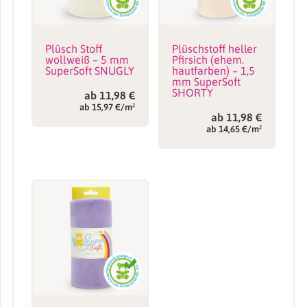
Plüsch Stoff
Plüschstoff heller
wollweiß – 5 mm
Pfirsich (ehem.
SuperSoft SNUGLY
hautfarben) – 1,5
mm SuperSoft
SHORTY
ab
11,98
€
ab 15,97 €/m²
ab
11,98
€
ab 14,65 €/m²