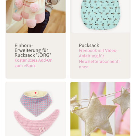
Einhorn-
Pucksack
Erweiterung für
Freebook mit Video-
Rucksack "JÖRG"
Anleitung für
Kostenloses Add-On
NewsletterabonnentI
zum eBook
nnen