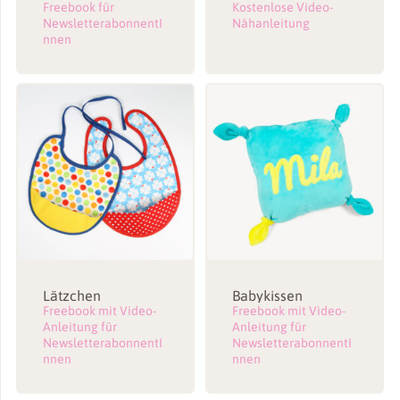
Freebook für
Kostenlose Video-
NewsletterabonnentI
Nähanleitung
nnen
Lätzchen
Babykissen
Freebook mit Video-
Freebook mit Video-
Anleitung für
Anleitung für
NewsletterabonnentI
NewsletterabonnentI
nnen
nnen