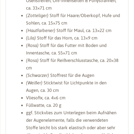
Ösenstreifen, Ohr-Innenseiten & Ponysträhnen,
ca. 33×71 cm
(Zotteliger)
Stoff für Haare/Oberkopf, Hufe und
Sohlen, ca. 15×75 cm
(Hautfarbener)
Stoff für Maul, ca. 13×22 cm
(Lila)
Stoff für das Horn, ca. 13×9 cm
(Rosa)
Stoff für das Futter mit Boden und
Innentasche, ca. 55×71 cm
(Rosa)
Stoff für Reißverschlusstasche, ca. 20×38
cm
(Schwarzer)
Stoffrest für die Augen
(Weißer)
Sticktwist für Lichtpunkte in den
Augen, ca. 30 cm
Vliesofix, ca. 4×6 cm
Füllwatte, ca. 20 g
ggf. Stickvlies zum Unterlegen beim Aufnähen
der Augenelemente, falls die verwendeten
Stoffe leicht bis stark elastisch oder aber sehr