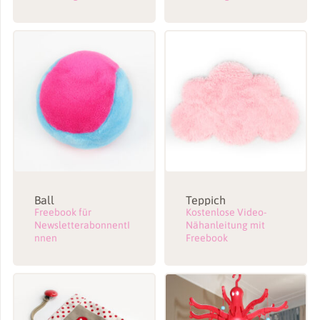
Ball
Teppich
Freebook für
Kostenlose Video-
NewsletterabonnentI
Nähanleitung mit
nnen
Freebook