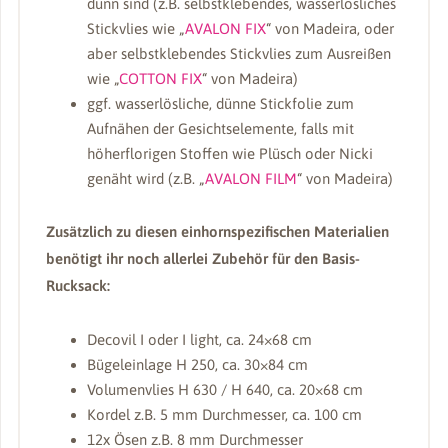
dünn sind (z.B. selbstklebendes, wasserlösliches
Stickvlies wie „
AVALON FIX
“ von Madeira, oder
aber selbstklebendes Stickvlies zum Ausreißen
wie „
COTTON FIX
“ von Madeira)
ggf. wasserlösliche, dünne Stickfolie zum
Aufnähen der Gesichtselemente, falls mit
höherflorigen Stoffen wie Plüsch oder Nicki
genäht wird (z.B. „
AVALON FILM
“ von Madeira)
Zusätzlich zu diesen einhornspezifischen Materialien
benötigt ihr noch allerlei Zubehör für den Basis-
Rucksack:
Decovil I oder I light, ca. 24×68 cm
Bügeleinlage H 250, ca. 30×84 cm
Volumenvlies H 630 / H 640, ca. 20×68 cm
Kordel z.B. 5 mm Durchmesser, ca. 100 cm
12x Ösen z.B. 8 mm Durchmesser